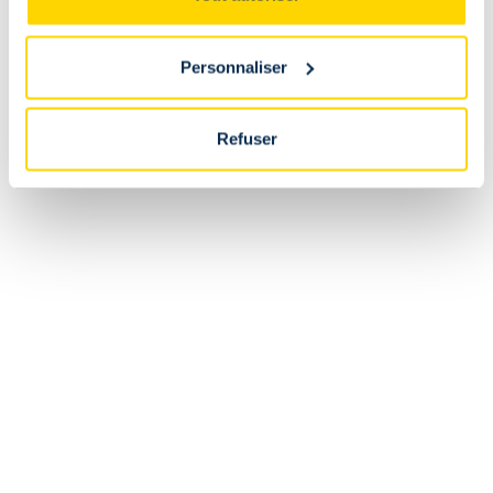
-
Enfant
Personnaliser
Est-il possible de retourner ou d'échanger un article
acheté en ligne au fanshop du stade ?
Refuser
Non. Les articles achetés en ligne doivent être retournés ou
échangés via la webshop. Les articles achetés au fanshop
doivent être retournés ou échangés directement au fanshop
du stade.
Les retours sont-ils payants ?
Puis-je modifier ma commande après avoir reçu une
confirmation ?