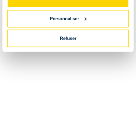
-
Enfant
Personnaliser
Est-il possible de retourner ou d'échanger un article
acheté en ligne au fanshop du stade ?
Refuser
Non. Les articles achetés en ligne doivent être retournés ou
échangés via la webshop. Les articles achetés au fanshop
doivent être retournés ou échangés directement au fanshop
du stade.
Les retours sont-ils payants ?
Puis-je modifier ma commande après avoir reçu une
confirmation ?