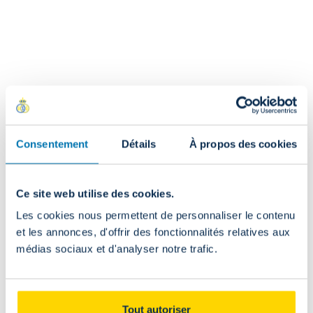
Discover
Discover
Maillot
Maillot
Maillot Extérieur 26/27 -
Maillot Extérieur Manches
Domicile
Domicile
Adulte
Longues 26/27 - Adulte
26/27
Manches
70.00
EUR
75.00
EUR
-
Longues
Discover
Discover
Adulte
26/27
Maillot
Maillot
Maillot Domicile Manches
Maillot Domicile 26/27 -
-
Extérieur
Extérieur
Longues 26/27 - Enfant
Enfant
Adulte
26/27
Manches
65.00
EUR
60.00
EUR
Consentement
Détails
À propos des cookies
-
Longues
Discover
Discover
Adulte
26/27
Maillot
Maillot
Maillot Extérieur 26/27 -
Maillot Extérieur Manches
-
Domicile
Domicile
Enfant
Longues 26/27 - Enfant
Ce site web utilise des cookies.
Adulte
Manches
26/27
60.00
EUR
65.00
EUR
Les cookies nous permettent de personnaliser le contenu
Longues
-
FAQ
Discover
Discover
et les annonces, d'offrir des fonctionnalités relatives aux
26/27
Enfant
Maillot
Maillot
Questions fréquentes
médias sociaux et d'analyser notre trafic.
-
Extérieur
Extérieur
Enfant
26/27
Manches
Toutes les questions
-
Longues
Enfant
26/27
Tout autoriser