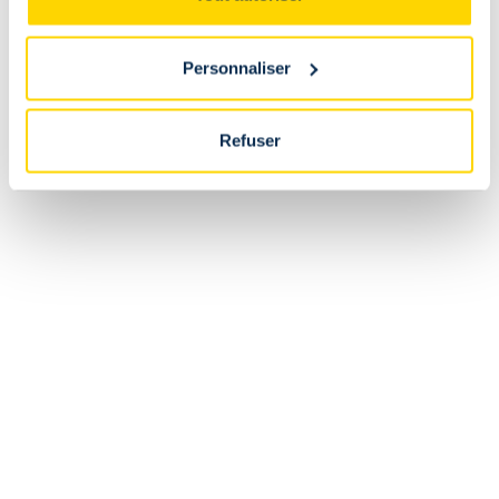
-
Enfant
Personnaliser
Est-il possible de retourner ou d'échanger un article
acheté en ligne au fanshop du stade ?
Refuser
Non. Les articles achetés en ligne doivent être retournés ou
échangés via la webshop. Les articles achetés au fanshop
doivent être retournés ou échangés directement au fanshop
du stade.
Les retours sont-ils payants ?
Puis-je modifier ma commande après avoir reçu une
confirmation ?