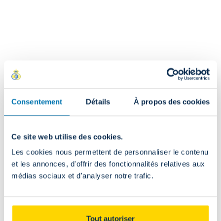
Discover
Discover
Maillot
Maillot
Maillot Extérieur 26/27 -
Maillot Extérieur Manches
Domicile
Domicile
Adulte
Longues 26/27 - Adulte
26/27
Manches
70.00
EUR
75.00
EUR
-
Longues
Discover
Discover
Adulte
26/27
Maillot
Maillot
Maillot Domicile Manches
Maillot Domicile 26/27 -
-
Extérieur
Extérieur
Longues 26/27 - Enfant
Enfant
Adulte
26/27
Manches
65.00
EUR
60.00
EUR
Consentement
Détails
À propos des cookies
-
Longues
Discover
Discover
Adulte
26/27
Maillot
Maillot
Maillot Extérieur 26/27 -
Maillot Extérieur Manches
-
Domicile
Domicile
Enfant
Longues 26/27 - Enfant
Ce site web utilise des cookies.
Adulte
Manches
26/27
60.00
EUR
65.00
EUR
Les cookies nous permettent de personnaliser le contenu
Longues
-
FAQ
Discover
Discover
et les annonces, d'offrir des fonctionnalités relatives aux
26/27
Enfant
Maillot
Maillot
Questions fréquentes
médias sociaux et d'analyser notre trafic.
-
Extérieur
Extérieur
Enfant
26/27
Manches
Toutes les questions
-
Longues
Enfant
26/27
Tout autoriser