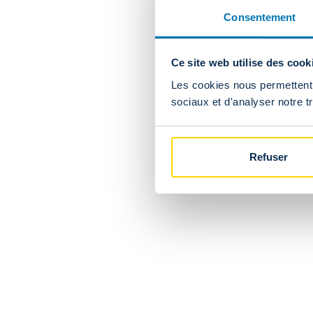
Oui. Les frais de ret
Consentement
Ce site web utilise des cook
Puis-je renvoyer
Les cookies nous permettent d
sociaux et d'analyser notre tr
Est-il possible de
Refuser
STOCK FANSHOP
Le stock disponibl
Non. Les stocks de l
exemple, disponible 