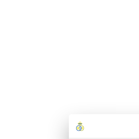
Puis-je modifier 
LIVRAISONS
Si je commande en
Non. Les commandes 
RETOURS & ÉCHA
Les retours sont-i