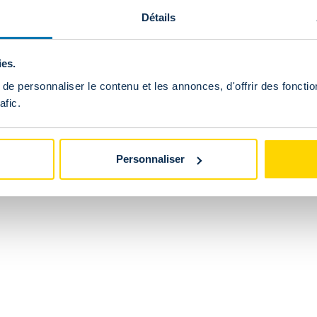
our sont à la charge du client.
Détails
ies.
 ma commande ?
e personnaliser le contenu et les annonces, d'offrir des fonctio
afic.
 retourner ou d'échanger un article acheté en ligne au
Personnaliser
e en ligne est-il identique à celui du fanshop ?
a boutique en ligne et du fanshop sont gérés séparément. Un a
au fanshop.