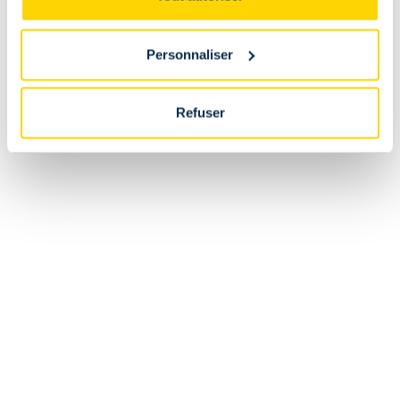
-
Enfant
Personnaliser
Est-il possible de retourner ou d'échanger un article
acheté en ligne au fanshop du stade ?
Refuser
Non. Les articles achetés en ligne doivent être retournés ou
échangés via la webshop. Les articles achetés au fanshop
doivent être retournés ou échangés directement au fanshop
du stade.
Les retours sont-ils payants ?
Puis-je modifier ma commande après avoir reçu une
confirmation ?