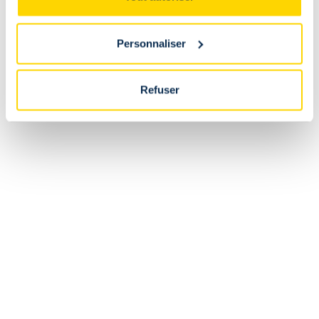
-
Enfant
Personnaliser
Est-il possible de retourner ou d'échanger un article
acheté en ligne au fanshop du stade ?
Refuser
Non. Les articles achetés en ligne doivent être retournés ou
échangés via la webshop. Les articles achetés au fanshop
doivent être retournés ou échangés directement au fanshop
du stade.
Les retours sont-ils payants ?
Puis-je modifier ma commande après avoir reçu une
confirmation ?