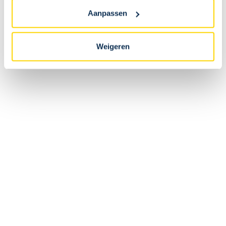
Als ik online bestel, kan ik mijn bestelling dan ophalen
Aanpassen
in de fanshop van het stadion?
Weigeren
Nee. Online bestellingen worden rechtstreeks verzonden naar
het leveringsadres dat tijdens de bestelling werd opgegeven.
Is de online beschikbare voorraad identiek aan die
van de fanshop?
Kan ik mijn bestelling terugsturen?
Kan ik mijn bestelling wijzigen nadat ik een
bevestiging heb ontvangen?