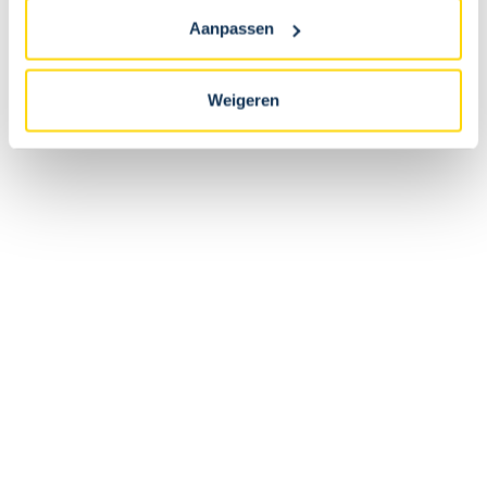
Als ik online bestel, kan ik mijn bestelling dan ophalen
Aanpassen
in de fanshop van het stadion?
Weigeren
Nee. Online bestellingen worden rechtstreeks verzonden naar
het leveringsadres dat tijdens de bestelling werd opgegeven.
Is de online beschikbare voorraad identiek aan die
van de fanshop?
Kan ik mijn bestelling terugsturen?
Kan ik mijn bestelling wijzigen nadat ik een
bevestiging heb ontvangen?