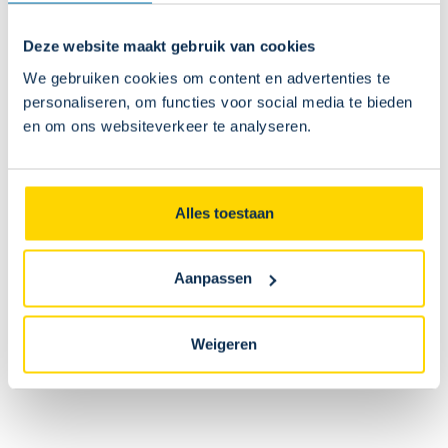
Deze website maakt gebruik van cookies
Kan ik mijn bestelling terugsturen?
We gebruiken cookies om content en advertenties te
personaliseren, om functies voor social media te bieden
en om ons websiteverkeer te analyseren.
Is het mogelijk om een online gekocht artikel te
retourneren of te ruilen in de fanshop van het
stadion?
Alles toestaan
STOCK FANSHOP
Aanpassen
Is de online beschikbare voorraad identiek aan die
Weigeren
van de fanshop?
Nee. De voorraden van de webshop en de fanshop worden
afzonderlijk beheerd. Een artikel dat online niet op voorraad