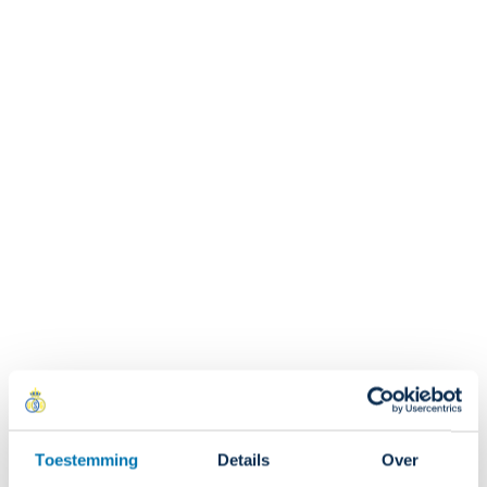
bevestiging heb ontvangen?
LEVERINGEN
Als ik online bestel, kan ik mijn bestelling dan ophalen
in de fanshop van het stadion?
Nee. Online bestellingen worden rechtstreeks verzonden naar
het leveringsadres dat tijdens de bestelling werd opgegeven.
RETOURS & INRUILEN
Zijn retourzendingen betalend?
Toestemming
Details
Over
Ja. De retourkosten zijn ten laste van de klant.