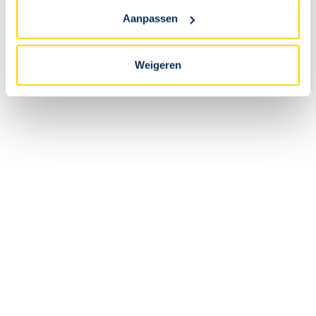
Als ik online bestel, kan ik mijn bestelling dan ophalen
Aanpassen
in de fanshop van het stadion?
Weigeren
Nee. Online bestellingen worden rechtstreeks verzonden naar
het leveringsadres dat tijdens de bestelling werd opgegeven.
Is de online beschikbare voorraad identiek aan die
van de fanshop?
Kan ik mijn bestelling terugsturen?
Kan ik mijn bestelling wijzigen nadat ik een
bevestiging heb ontvangen?