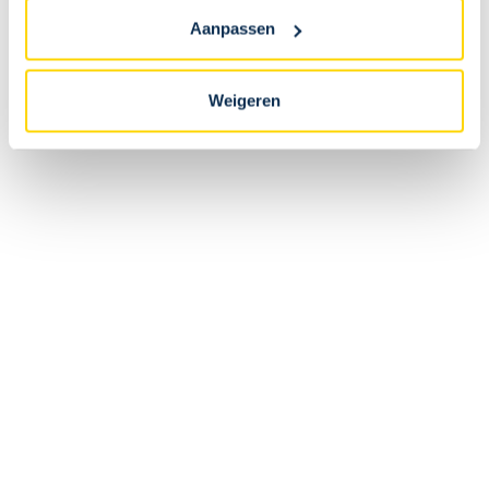
Als ik online bestel, kan ik mijn bestelling dan ophalen
Aanpassen
in de fanshop van het stadion?
Weigeren
Nee. Online bestellingen worden rechtstreeks verzonden naar
het leveringsadres dat tijdens de bestelling werd opgegeven.
Is de online beschikbare voorraad identiek aan die
van de fanshop?
Kan ik mijn bestelling terugsturen?
Kan ik mijn bestelling wijzigen nadat ik een
bevestiging heb ontvangen?