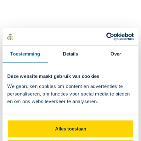
Uitshirt 26/27 -
Uitshirt Lange Mouwen
26/27
Lange
Volwassene
26/27 - Volwassene
-
Mouwen
70.00
EUR
75.00
EUR
Volwassene
26/27
Discover
Discover
-
Uitshirt
Uitshirt
Thuisshirt Lange Mouwen
Thuisshirt 26/27 - Kind
Volwassene
26/27
Lange
26/27 - Kind
60.00
EUR
-
Mouwen
65.00
EUR
Discover
Volwassene
26/27
Discover
Thuisshirt
Toestemming
Details
Over
-
Thuisshirt
26/27
Uitshirt 26/27 - Kind
Uitshirt Lange Mouwen
Volwassene
Lange
-
26/27 - Kind
60.00
EUR
Mouwen
Deze website maakt gebruik van cookies
Kind
65.00
EUR
Discover
26/27
FAQ
Discover
Uitshirt
We gebruiken cookies om content en advertenties te
-
Uitshirt
Veelgestelde vragen
26/27
personaliseren, om functies voor social media te bieden
Kind
Lange
-
en om ons websiteverkeer te analyseren.
Mouwen
Kind
Alle vragen
26/27
-
Alles toestaan
Kind