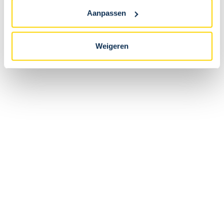
Als ik online bestel, kan ik mijn bestelling dan ophalen
Aanpassen
in de fanshop van het stadion?
Weigeren
Nee. Online bestellingen worden rechtstreeks verzonden naar
het leveringsadres dat tijdens de bestelling werd opgegeven.
Is de online beschikbare voorraad identiek aan die
van de fanshop?
Kan ik mijn bestelling terugsturen?
Kan ik mijn bestelling wijzigen nadat ik een
bevestiging heb ontvangen?