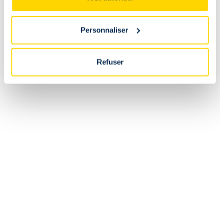
-
Enfant
Personnaliser
Est-il possible de retourner ou d'échanger un article
acheté en ligne au fanshop du stade ?
Refuser
Non. Les articles achetés en ligne doivent être retournés ou
échangés via la webshop. Les articles achetés au fanshop
doivent être retournés ou échangés directement au fanshop
du stade.
Les retours sont-ils payants ?
Puis-je modifier ma commande après avoir reçu une
confirmation ?