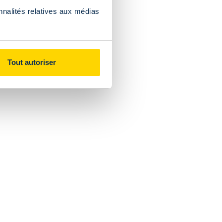
nnalités relatives aux médias
30) jours calendrier à
le Club se réserve le droit de
Tout autoriser
nés et ne saurait être étendue
pour une mission, une
ur des missions, campagnes
distincte.
tefois, l’acheteur reconnaît que
t indicatif et n’ont pas de
mment en matière de couleur,
 de production, de fabrication