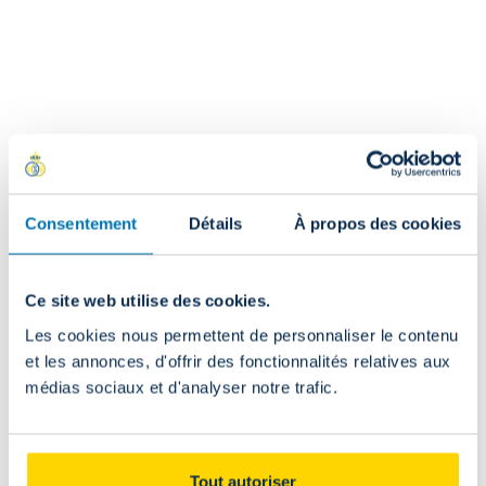
Retour
Tout article commandé en ligne doit être retourné en ligne
;
Le droit de rétractation est de 14 jours calendrier à
compter de la réception de la commande. Ensuite, vous
disposez d’un délai de 14 jours calendrier pour retourner
le(s) produit(s) concerné(s) ;
Consentement
Détails
À propos des cookies
Les articles doivent être retournés dans leur état
d’origine, non portés, non utilisés et dans leur emballage
d’origine ;
Ce site web utilise des cookies.
Les frais de retour sont à votre charge ;
Les cookies nous permettent de personnaliser le contenu
Les produits personnalisés ne peuvent être ni retournés, ni
et les annonces, d'offrir des fonctionnalités relatives aux
échangés.
médias sociaux et d'analyser notre trafic.
Tout autoriser