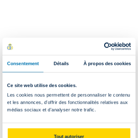
Discover
Discover
Maillot
Maillot
Maillot Extérieur 26/27 -
Maillot Extérieur Manches
Domicile
Domicile
Adulte
Longues 26/27 - Adulte
26/27
Manches
70.00
EUR
75.00
EUR
-
Longues
Discover
Discover
Adulte
26/27
Maillot
Maillot
Maillot Domicile Manches
Maillot Domicile 26/27 -
-
Extérieur
Extérieur
Longues 26/27 - Enfant
Enfant
Adulte
26/27
Manches
65.00
EUR
60.00
EUR
Consentement
Détails
À propos des cookies
-
Longues
Discover
Discover
Adulte
26/27
Maillot
Maillot
Maillot Extérieur 26/27 -
Maillot Extérieur Manches
-
Domicile
Domicile
Enfant
Longues 26/27 - Enfant
Ce site web utilise des cookies.
Adulte
Manches
26/27
60.00
EUR
65.00
EUR
Les cookies nous permettent de personnaliser le contenu
Longues
-
FAQ
Discover
Discover
et les annonces, d'offrir des fonctionnalités relatives aux
26/27
Enfant
Maillot
Maillot
Questions fréquentes
médias sociaux et d'analyser notre trafic.
-
Extérieur
Extérieur
Enfant
26/27
Manches
Toutes les questions
-
Longues
Enfant
26/27
Tout autoriser