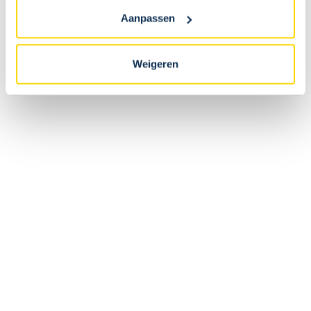
Als ik online bestel, kan ik mijn bestelling dan ophalen
Aanpassen
in de fanshop van het stadion?
Weigeren
Nee. Online bestellingen worden rechtstreeks verzonden naar
het leveringsadres dat tijdens de bestelling werd opgegeven.
Is de online beschikbare voorraad identiek aan die
van de fanshop?
Kan ik mijn bestelling terugsturen?
Kan ik mijn bestelling wijzigen nadat ik een
bevestiging heb ontvangen?