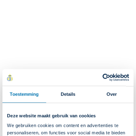
Cart
NL
L'Union c'est l'amour:
nieuwe shirts voor
2026/27
Toestemming
Details
Over
Deze website maakt gebruik van cookies
We gebruiken cookies om content en advertenties te
personaliseren, om functies voor social media te bieden
SHOP