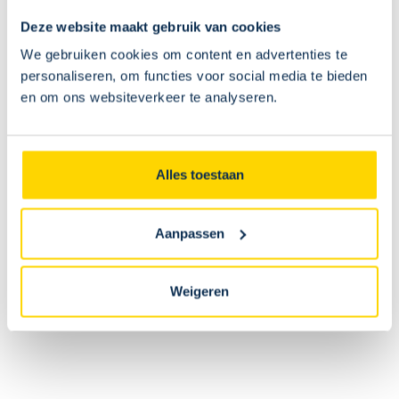
Deze website maakt gebruik van cookies
Vamos a la playa!
We gebruiken cookies om content en advertenties te
personaliseren, om functies voor social media te bieden
en om ons websiteverkeer te analyseren.
De vrije verkoop voor Union - FK FK Bodø/Glimt is
gestart. Stuw onze Unionisten richting de Champions
League!
Alles toestaan
Koop je ticket
Aanpassen
FAQ
Veelgestelde vragen
Weigeren
Alle vragen