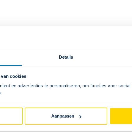
Levering i
Koninkrijk
Zuid-Afrik
prijs inb
voldaan. !
de douane
Details
 van cookies
ent en advertenties te personaliseren, om functies voor social
.
elijkbare p
Aanpassen