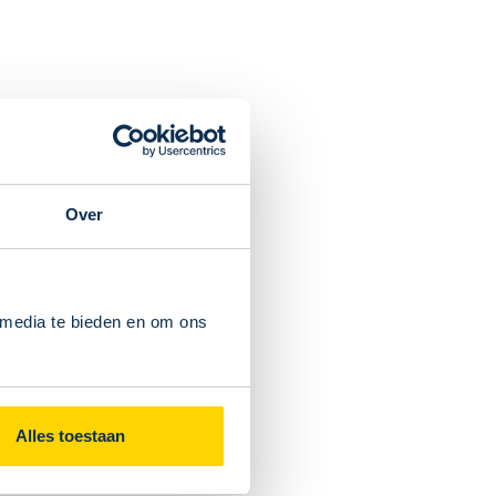
n heel Europa (met uitzondering van het Verenigd
, Noorwegen, Zwitserland, IJsland en de Spaanse eilanden)
a: !! Invoerrechten, btw en douanekosten
zijn niet in de
egrepen
en moeten door de ontvanger vóór levering worden
! Klanten dienen rekening te houden met ongeveer 45% van
waarde, plus 15% btw en douanekosten.
Over
 media te bieden en om ons
roducten
Alles toestaan