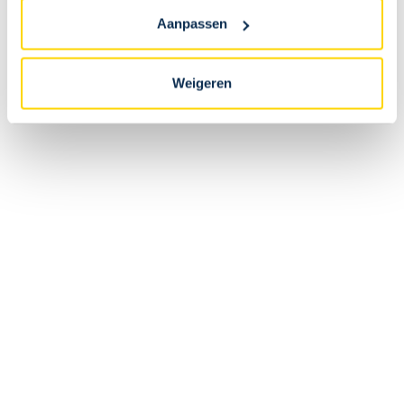
Als ik online bestel, kan ik mijn bestelling dan ophalen
Aanpassen
in de fanshop van het stadion?
Weigeren
Nee. Online bestellingen worden rechtstreeks verzonden naar
het leveringsadres dat tijdens de bestelling werd opgegeven.
Is de online beschikbare voorraad identiek aan die
van de fanshop?
Kan ik mijn bestelling terugsturen?
Kan ik mijn bestelling wijzigen nadat ik een
bevestiging heb ontvangen?