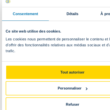
Maillot Gardien Domicile 26/27 -
Adulte
Consentement
Détails
À pro
70.00
EUR
Discover
Maillot Gardien Domicile 26/27 -
Maillot
Ce site web utilise des cookies.
Enfant
Gardien
Les cookies nous permettent de personnaliser le contenu et
60.00
EUR
Domicile
d'offrir des fonctionnalités relatives aux médias sociaux et d
Discover
26/27
trafic.
Maillot Gardien Domicile
Maillot
-
Manches Longues 26/27 - Adulte
Gardien
Adulte
75.00
EUR
Domicile
Discover
26/27
Tout autoriser
Maillot Gardien Domicile
Maillot
-
Manches Longues 26/27 - Enfant
Gardien
Enfant
65.00
EUR
Domicile
Personnaliser
Discover
Manches
Maillot
Longues
Gardien
26/27
Refuser
Domicile