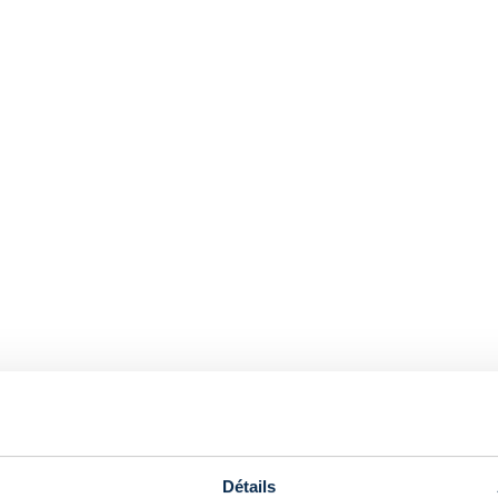
PANIER
Votre panier est vide
Commencez votre shopping
Détails