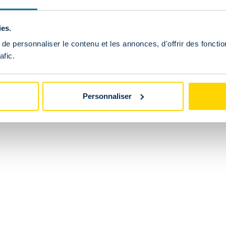
ies.
e personnaliser le contenu et les annonces, d'offrir des fonctio
afic.
Personnaliser
UNION
tes
Tickets
Site principal de l'Union
ns
de rétractation