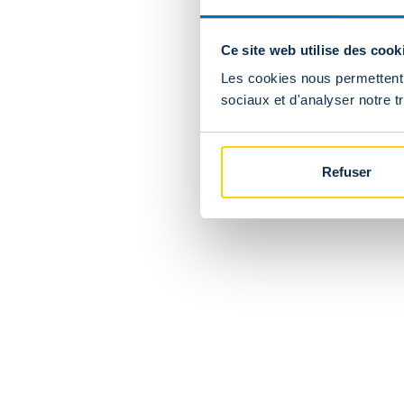
Ce site web utilise des cook
Les cookies nous permettent d
sociaux et d'analyser notre tr
Refuser
SHOP
SUPPORT
Navigation
Nouveaux maillots 2026/2027
Questions fréquen
footer
Envois & retours
Termes & conditio
Exercer mon droit 
Facebook page
Instagram account
X account
Tik Tok account