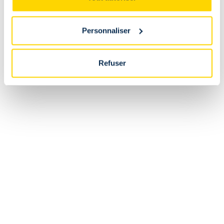
-
Enfant
Personnaliser
Est-il possible de retourner ou d'échanger un article
acheté en ligne au fanshop du stade ?
Refuser
Non. Les articles achetés en ligne doivent être retournés ou
échangés via la webshop. Les articles achetés au fanshop
doivent être retournés ou échangés directement au fanshop
du stade.
Les retours sont-ils payants ?
Puis-je modifier ma commande après avoir reçu une
confirmation ?